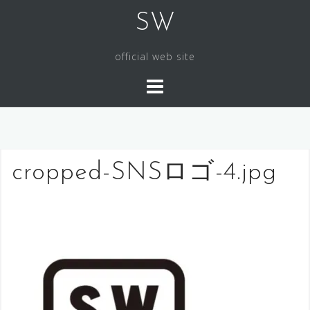
コ
SW
ン
テ
official web site
ン
ツ
へ
ス
キ
ッ
cropped-SNSロゴ-4.jpg
プ