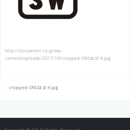
http://storywriter.co.jp/wp-
content/uploads/2017/10/cropped-SNSロゴ-4.jpg
cropped-SNSロゴ-4.jpg
投
稿
ナ
ビ
ゲ
ー